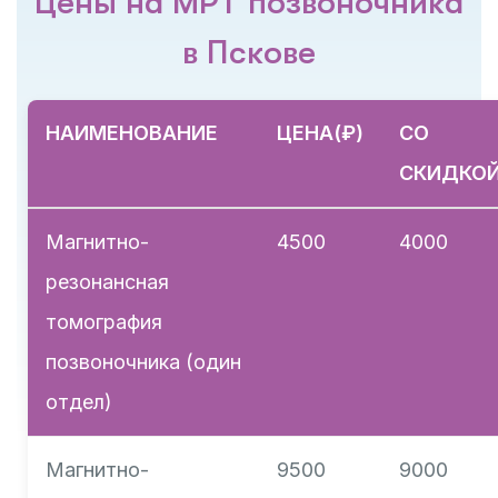
Цены на МРТ позвоночника
в Пскове
НАИМЕНОВАНИЕ
ЦЕНА(₽)
СО
СКИДКОЙ
Магнитно-
4500
4000
резонансная
томография
позвоночника (один
отдел)
Магнитно-
9500
9000