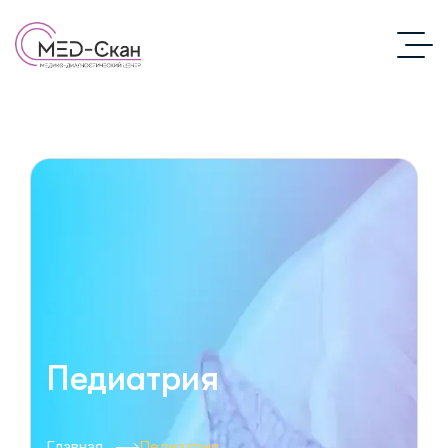
Педиатрия
Главная
Педиатрия