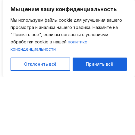
“Мед-Скан”
Мы ценим вашу конфиденциальность
Мы используем файлы cookie для улучшения вашего
просмотра и анализа нашего трафика. Нажмите на
Свяжитесь с нами!
"Принять всё", если вы согласны с условиями
обработки cookie в нашей
политике
конфиденциальности
Адрес: город Псков, улица Льва
Толстого, дом 1
Мы в мессенджерах
Отклонить всё
Принять всё
Эл.почта:
mail@mrtktpskov.ru
Режим работы: пн-пт с 8.00 до 21.00;
сб-вс с 9.00 до 19.00
Записаться: +7(8112) 44-22-44
Предварительная запись