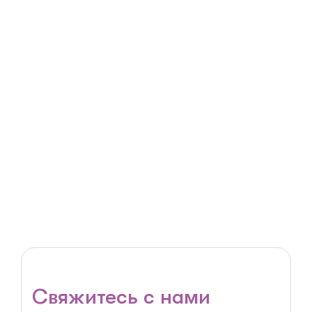
Лысюк Екатерина Александ
Врач – педиатр
Свяжитесь с нами