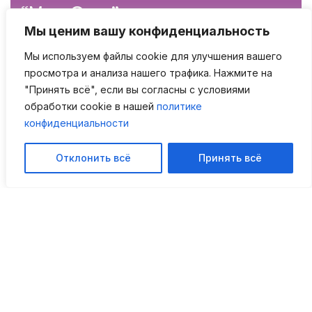
“Мед-Скан”
Мы ценим вашу конфиденциальность
Мы используем файлы cookie для улучшения вашего
просмотра и анализа нашего трафика. Нажмите на
Свяжитесь с нами!
"Принять всё", если вы согласны с условиями
обработки cookie в нашей
политике
конфиденциальности
Адрес: город Псков, улица Льва
Толстого, дом 1
Мы в мессенджерах
Отклонить всё
Принять всё
Эл.почта:
mail@mrtktpskov.ru
Режим работы: пн-пт с 8.00 до 21.00;
сб-вс с 9.00 до 19.00
Записаться: +7(8112) 44-22-44