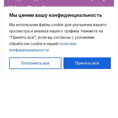
“Мед-Скан”
Мы ценим вашу конфиденциальность
Мы используем файлы cookie для улучшения вашего
просмотра и анализа нашего трафика. Нажмите на
Свяжитесь с нами!
"Принять всё", если вы согласны с условиями
обработки cookie в нашей
политике
конфиденциальности
Адрес: город Псков, улица Льва
Толстого, дом 1
Мы в мессенджерах
Отклонить всё
Принять всё
Эл.почта:
mail@mrtktpskov.ru
Режим работы: пн-пт с 8.00 до 21.00;
сб-вс с 9.00 до 19.00
Записаться: +7(8112) 44-22-44